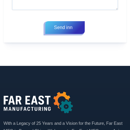
Send inn
With a Legacy of 25 Years and a Vision for the Future, Far East